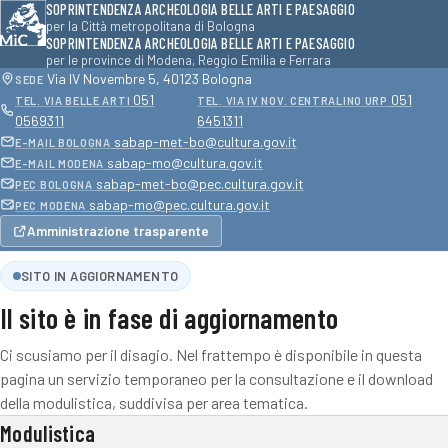
SOPRINTENDENZA ARCHEOLOGIA BELLE ARTI E PAESAGGIO
per la Città metropolitana di Bologna
SOPRINTENDENZA ARCHEOLOGIA BELLE ARTI E PAESAGGIO
per le province di Modena, Reggio Emilia e Ferrara
Via IV Novembre 5, 40123 Bologna
SEDE
051
051
TEL. VIA BELLE ARTI
TEL. VIA IV NOV. CENTRALINO URP
0569311
6451311
sabap-met-bo@cultura.gov.it
E-MAIL BOLOGNA
sabap-mo@cultura.gov.it
E-MAIL MODENA
sabap-met-bo@pec.cultura.gov.it
PEC BOLOGNA
sabap-mo@pec.cultura.gov.it
PEC MODENA
Amministrazione trasparente
SITO IN AGGIORNAMENTO
Il sito è in fase di aggiornamento
Ci scusiamo per il disagio. Nel frattempo è disponibile in questa
pagina un servizio temporaneo per la consultazione e il download
della modulistica, suddivisa per area tematica.
Modulistica